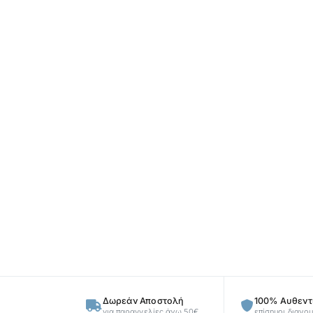
Δωρεάν Αποστολή
100% Αυθεντ
για παραγγελίες άνω 50€
επίσημοι διανομ