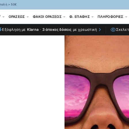
τολή > 50€
Υ
ΟΡΑΣΕΩΣ
ΦΑΚΟΊ ΟΡΆΣΕΩΣ
Φ. ΕΠΑΦΗΣ
ΠΛΗΡΟΦΟΡΊΕΣ
Εξόφληση με
Klarna
·
3 άτοκες δόσεις
με χρεωστική
Σκελε