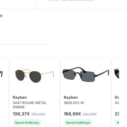
le
Rayban
Rayban
Gucci
3447 ROUND METAL
3928 002-81
GG1660
919648
138,37€
168,98€
231,
250,00€
242,00€
Άμεσα διαθέσιμο
Άμεσα διαθέσιμο
Άμεσα 