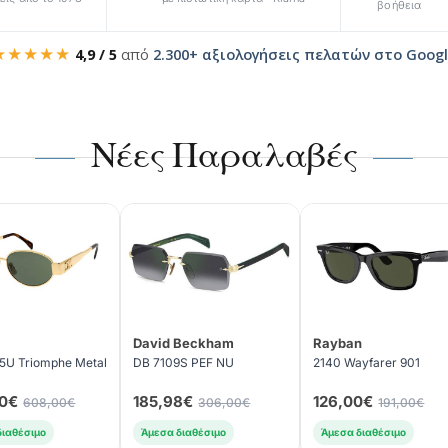
βοήθεια
★★★★★
4,9 / 5
από
2.300+ αξιολογήσεις πελατών στο Goog
Νέες Παραλαβές
David Beckham
Rayban
5U Triomphe Metal
DB 7109S PEF NU
2140 Wayfarer 901
0€
185,98€
126,00€
608,00€
306,00€
191,00€
διαθέσιμο
Άμεσα διαθέσιμο
Άμεσα διαθέσιμο