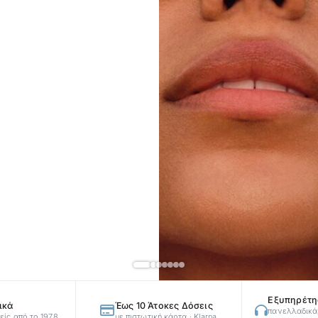
Εξυπηρέτη
ικά
Έως 10 Άτοκες Δόσεις
πανελλαδικά,
είς από το 1978
με πιστωτική κάρτα · Klarna