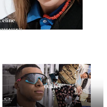
Celine
ΑΝΑΚΑΛΎΨΤΕ
Oakley