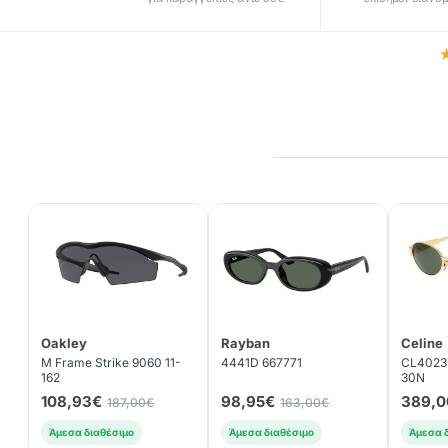
Oakley
Rayban
Celine
M Frame Strike 9060 11-
4441D 667771
CL4023
162
30N
108,93€
98,95€
389,0
187,00€
163,00€
Άμεσα διαθέσιμο
Άμεσα διαθέσιμο
Άμεσα 