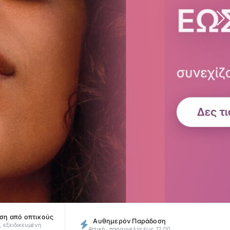
ση από οπτικούς
Αυθημερόν Παράδοση
 εξειδικευμένη
Αττική · παραγγελία έως 12:00