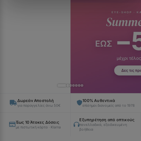
Δωρεάν Αποστολή
100% Αυθεντικά
για παραγγελίες άνω 50€
επίσημοι διανομείς από το 1978
Εξυπηρέτηση από οπτικούς
Έως 10 Άτοκες Δόσεις
πανελλαδικά, εξειδικευμένη
με πιστωτική κάρτα · Klarna
βοήθεια