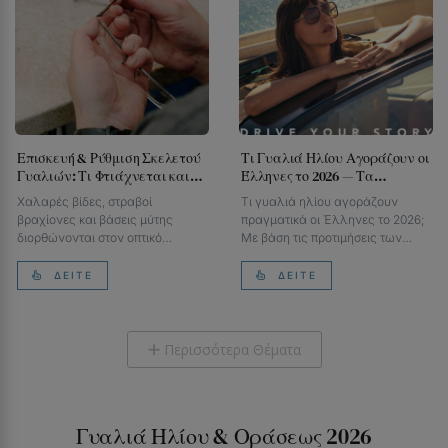
Επισκευή & Ρύθμιση Σκελετού
Τι Γυαλιά Ηλίου Αγοράζουν οι
Γυαλιών: Τι Φτιάχνεται και
Έλληνες το 2026 — Τα
Πότε Θέλει Αντικατάσταση
Στοιχεία
Χαλαρές βίδες, στραβοί
Τι γυαλιά ηλίου αγοράζουν
βραχίονες και βάσεις μύτης
πραγματικά οι Έλληνες το 2026;
διορθώνονται στον οπτικό
Με βάση τις προτιμήσεις των
συνήθως δωρεάν. Οδηγός: τι…
πελατών του Eye-Shop.gr:…
ΔΕΊΤΕ
ΔΕΊΤΕ
Περισσότερα Θέματα
+
Γυαλιά Ηλίου & Οράσεως 2026