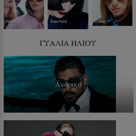
Prada
Tom Ford
Celine
ΓΥΑΛΙΑ ΗΛΙΟΥ
Ανδρικά