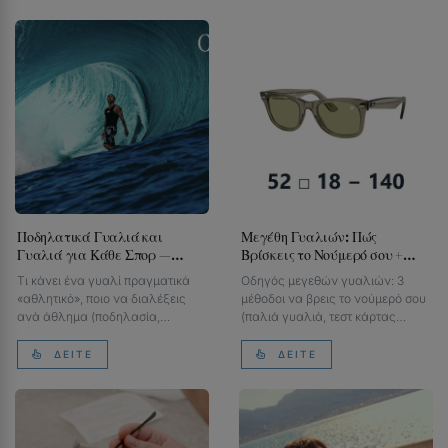
Ποδηλατικά Γυαλιά και
Μεγέθη Γυαλιών: Πώς
Γυαλιά για Κάθε Σπορ —
Βρίσκεις το Νούμερό σου +
Οδηγός ανά Άθλημα
Πίνακας Ray-Ban
Τι κάνει ένα γυαλί πραγματικά
Οδηγός μεγεθών γυαλιών: 3
«αθλητικό», ποιο να διαλέξεις
μέθοδοι να βρεις το νούμερό σου
ανά άθλημα (ποδηλασία,
(παλιά γυαλιά, τεστ κάρτας
τρέξιμο, τένις, golf,…
8,56cm, μέτρηση…
ΔΕΊΤΕ
ΔΕΊΤΕ