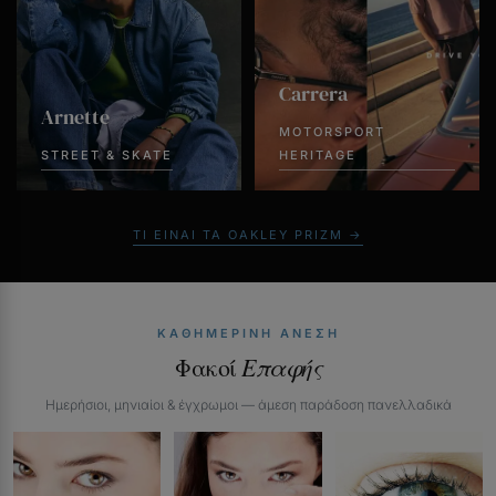
Carrera
Arnette
MOTORSPORT
STREET & SKATE
HERITAGE
ΤΙ ΕΊΝΑΙ ΤΑ OAKLEY PRIZM →
ΚΑΘΗΜΕΡΙΝΉ ΆΝΕΣΗ
Φακοί
Επαφής
Ημερήσιοι, μηνιαίοι & έγχρωμοι — άμεση παράδοση πανελλαδικά