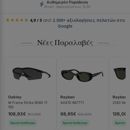
Αυθημερόν Παράδοση
Αττική · παραγγελία έως 12:00
★★★★★
4,9 / 5
από
2.300+ αξιολογήσεις πελατών στο
Google
Νέες Παραλαβές
Oakley
Rayban
Rayban
M Frame Strike 9060 11-
4441D 667771
2140 Wayf
162
108,93€
98,95€
126,00€
187,00€
163,00€
Άμεσα διαθέσιμο
Άμεσα διαθέσιμο
Άμεσα δια