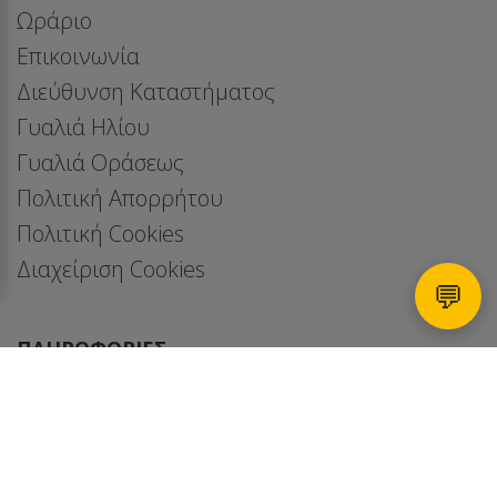
Ωράριο
Επικοινωνία
Διεύθυνση Καταστήματος
Γυαλιά Ηλίου
Γυαλιά Οράσεως
Πολιτική Απορρήτου
Πολιτική Cookies
Διαχείριση Cookies
💬
ΠΛΗΡΟΦΟΡΊΕΣ
Πού είμαστε - χάρτης
Faq