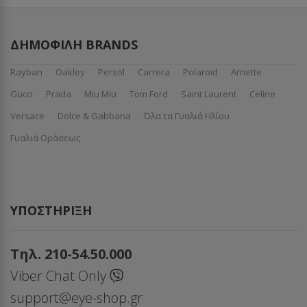
ΔΗΜΟΦΙΛΉ BRANDS
Rayban
Oakley
Persol
Carrera
Polaroid
Arnette
Gucci
Prada
Miu Miu
Tom Ford
Saint Laurent
Celine
Versace
Dolce & Gabbana
Όλα τα Γυαλιά Ηλίου
Γυαλιά Οράσεως
ΥΠΟΣΤΉΡΙΞΗ
Τηλ. 210-54.50.000
Viber Chat Only
support@eye-shop.gr