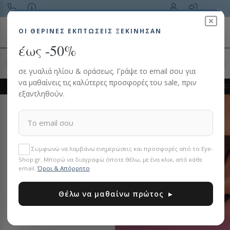
Toggle navigation
ΟΙ ΘΕΡΙΝΈΣ ΕΚΠΤΏΣΕΙΣ ΞΕΚΙΝΗΣΑΝ
έως -50%
Αναζήτηση προϊόντος…
σε γυαλιά ηλίου & οράσεως. Γράψε το email σου για
να μαθαίνεις τις καλύτερες προσφορές του sale, πριν
Εξόφληση με
Klarna
·
3 άτοκες δόσεις
με χρεωστική
Σκελετός 
εξαντληθούν.
Συμφωνώ να λαμβάνω ενημερώσεις και προσφορές από το Eye-
Shop.gr. Μπορώ να διαγραφώ όποτε θέλω, με ένα κλικ, από κάθε
email.
Όροι & Απόρρητο
Θέλω να μαθαίνω πρώτος ▸