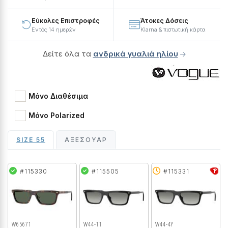
Εύκολες Επιστροφές
Άτοκες Δόσεις
Εντός 14 ημερών
Klarna & πιστωτική κάρτα
Δείτε όλα τα
ανδρικά γυαλιά ηλίου
Μόνο Διαθέσιμα
Μόνο Polarized
SIZE 55
ΑΞΕΣΟΥΆΡ
#115330
#115505
#115331
W65671
W44-11
W44-4Y