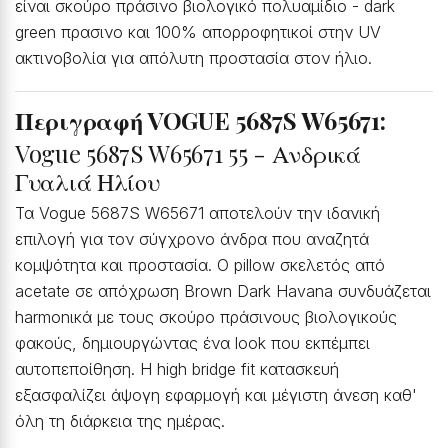
είναι σκούρο πράσινο βιολογικό πολυαμίδιο - dark
green πρασινο και 100% απορροφητικοί στην UV
ακτινοβολία για απόλυτη προστασία στον ήλιο.
Περιγραφή VOGUE 5687S W65671:
Vogue 5687S W65671 55 - Ανδρικά
Γυαλιά Ηλίου
Τα Vogue 5687S W65671 αποτελούν την ιδανική
επιλογή για τον σύγχρονο άνδρα που αναζητά
κομψότητα και προστασία. Ο pillow σκελετός από
acetate σε απόχρωση Brown Dark Havana συνδυάζεται
harmonικά με τους σκούρο πράσινους βιολογικούς
φακούς, δημιουργώντας ένα look που εκπέμπει
αυτοπεποίθηση. Η high bridge fit κατασκευή
εξασφαλίζει άψογη εφαρμογή και μέγιστη άνεση καθ'
όλη τη διάρκεια της ημέρας.