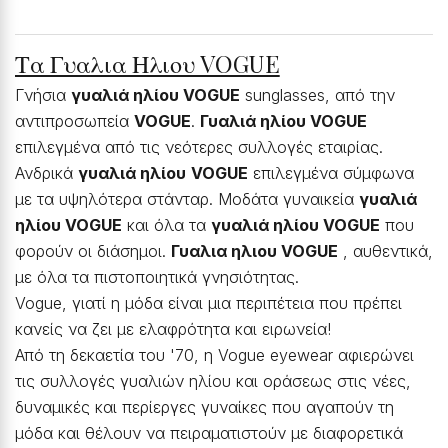
Τα Γυαλια Ηλιου VOGUE
Γνήσια
γυαλιά ηλίου VOGUE
sunglasses, από την
αντιπροσωπεία
VOGUE
.
Γυαλιά ηλίου VOGUE
επιλεγμένα από τις νεότερες συλλογές εταιρίας.
Ανδρικά
γυαλιά ηλίου
VOGUE
επιλεγμένα σύμφωνα
με τα υψηλότερα στάνταρ. Μοδάτα γυναικεία
γυαλιά
ηλίου VOGUE
και όλα τα
γυαλιά ηλίου VOGUE
που
φορούν οι διάσημοι.
Γυαλια ηλιου VOGUE
, αυθεντικά,
με όλα τα πιστοποιητικά γνησιότητας.
Vogue, γιατί η μόδα είναι μια περιπέτεια που πρέπει
κανείς να ζει με ελαφρότητα και ειρωνεία!
Από τη δεκαετία του '70, η Vogue eyewear αφιερώνει
τις συλλογές γυαλιών ηλίου και οράσεως στις νέες,
δυναμικές και περίεργες γυναίκες που αγαπούν τη
μόδα και θέλουν να πειραματιστούν με διαφορετικά