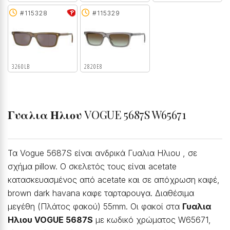
#115328
#115329
3260LB
2820E8
Γυαλια Ηλιου
VOGUE 5687S W65671
Τα Vogue 5687S είναι ανδρικά Γυαλια Ηλιου , σε
σχήμα pillow. Ο σκελετός τους είναι acetate
κατασκευασμένος από acetate και σε απόχρωση καφέ,
brown dark havana καφε ταρταρουγα. Διαθέσιμα
μεγέθη (Πλάτος φακού) 55mm. Οι φακοί στα
Γυαλια
Ηλιου VOGUE 5687S
με κωδικό χρώματος W65671,